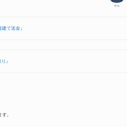
ザカ
貨建て送金』
取り』
ます。